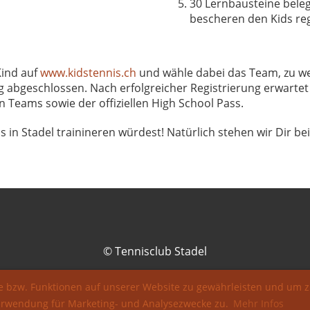
30 Lernbausteine beleg
bescheren den Kids re
Kind auf
www.kidstennis.ch
und wähle dabei das Team, zu w
g abgeschlossen. Nach erfolgreicher Registrierung erwartet 
Teams sowie der offiziellen High School Pass.
 in Stadel trainineren würdest! Natürlich stehen wir Dir be
© Tennisclub Stadel
 bzw. Funktionen auf unserer Website zu gewährleisten und um z
 Verwendung für Marketing- und Analysezwecke zu.
Mehr Infos